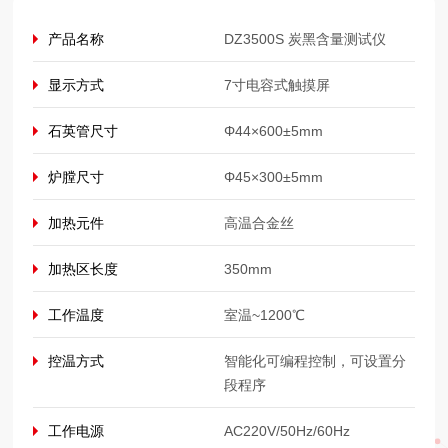
产品名称
DZ3500S 炭黑含量测试仪
显示方式
7寸电容式触摸屏
石英管尺寸
Φ44×600±5mm
炉膛尺寸
Φ45×300±5mm
加热元件
高温合金丝
加热区长度
350mm
工作温度
室温~1200℃
控温方式
智能化可编程控制，可设置分
段程序
工作电源
AC220V/50Hz/60Hz