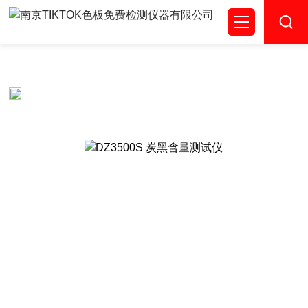
TIKTOK色板免费,TIKTOK色板免费网站IOS,成人TIKTOK下
载,TIKTOK城人版下载色板
当前位置：
首页
产品系列
炭黑含量测试仪
>
炭黑含量检测仪D