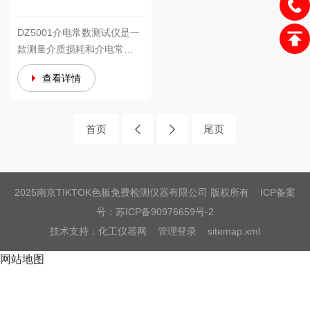
DZ5001介电常数测试仪是一
款测量介质损耗和介电常数
的测量仪器，采用高
查看详情
频谐振法，测量准确度
高，大电容显
示，具有操作简
首页
尾页
单，液晶显示，测
试精度高等优势。
关于这款仪器的价
格、品牌和厂家
2025南京TIKTOK色板免费检测仪器有限公司 版权所有 ICP备案
等信息，可咨
号：
苏ICP备90976659号-2
询：400-885-
技术支持：
化工仪器网
管理登录
sitemap.xml
2060。
网站地图