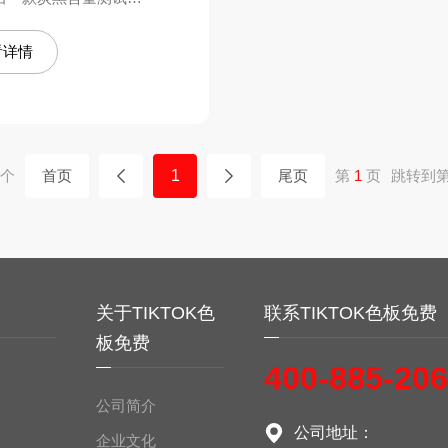
，全新的结构设计，散
K色板免费网站IOSDZ-TGA105
，可多段温度设
看详情
，操作更加的人性
TOK色板免费网站IOS
炭黑分散度检测仪
，并且可直接计算炭黑和灰
，测量的数据更加
K色板免费网站IOSDZ3320A
炭黑分散度检测仪DZ3600
。关于这款炭黑含量测
K色板免费网站IOSDZ3320C
炭黑分散度检测仪DZ3900
格、品牌和厂家等信
个
首页
1
尾页
第
1
页
跳转到
可咨询：400-
60。
务
关于TIKTOK色
联系TIKTOK色板免费
板免费
400-885-20
公司简介
公司地址：
企业文化