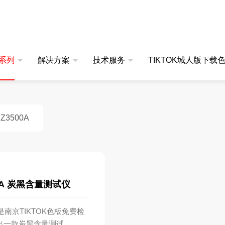
,TIKTOK城人版下载色板
系列
解决方案
技术服务
TIKTOK城人版下载
3500A
TOK色板免费网站IOS
同步热TIKTOK色板免费网
应用案例
定制服务
公司TIKTOK城人版下载色板
00A 炭黑含量测试仪
K色板免费网站IOSDZ-TGA201
产品视频
售后服务
技术文章
K色板免费网站IOSDZ-TGA101
A是南京TIKTOK色板免费检
出一款炭黑含量测试
K色板免费网站IOSDZ-TGA103