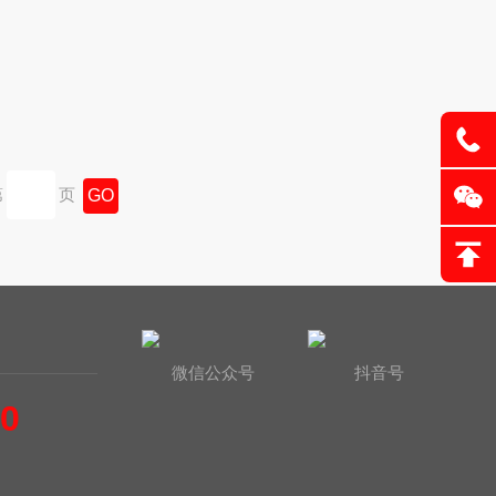
介电常数测试仪
介电常数测试仪DZ5001
第
页
微信公众号
抖音号
60