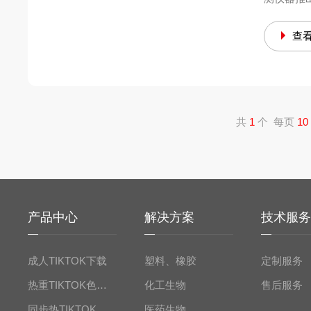
仪
差示DZ-DSC100A
热重TIKTO
热快
查
置
炭黑含量测试仪
差热TIK
化
分含量
炭黑含量检测仪DZ3500S
差热TIKTO
的准确
炭黑含量测试仪DZ3500A
差热TIKTO
试仪的价
共
1
个 每页
10
息，
885-20
产品中心
解决方案
技术服
成人TIKTOK下载
塑料、橡胶
定制服务
热重TIKTOK色板免费网站IOS
化工生物
售后服务
同步热TIKTOK色板免费网站IOS
医药生物