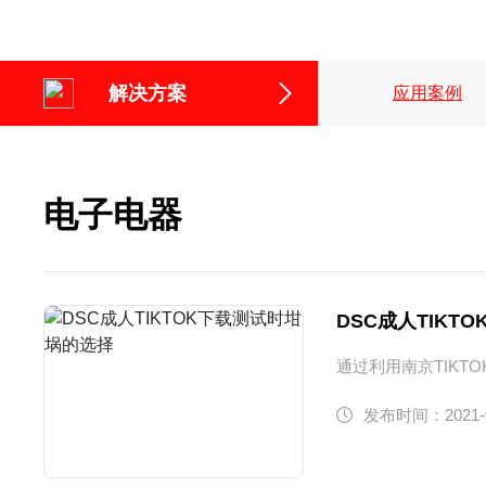
差示DZ-DSC100A
热重TIKTO
解决方案
应用案例
炭黑含量测试仪
差热TIK
炭黑含量检测仪DZ3500S
差热TIKTO
炭黑含量测试仪DZ3500A
差热TIKTO
电子电器
DSC成人TIKT
通过利用南京TIKT
发布时间：2021-