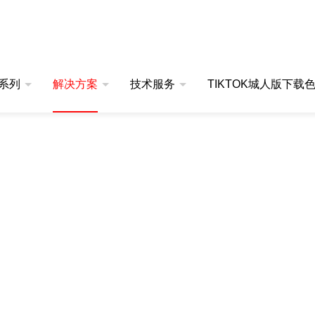
,TIKTOK城人版下载色板
系列
解决方案
技术服务
TIKTOK城人版下载
TOK色板免费网站IOS
同步热TIKTOK色板免费网
应用案例
定制服务
公司TIKTOK城人版下载色板
K色板免费网站IOSDZ-TGA201
产品视频
售后服务
技术文章
K色板免费网站IOSDZ-TGA101
K色板免费网站IOSDZ-TGA103