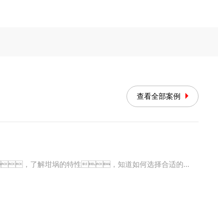
介电常数测试仪
介电常数测试仪DZ5001
查看全部案例
，了解坩埚的特性，知道如何选择合适的...